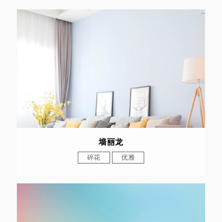
墙丽龙
碎花
优雅