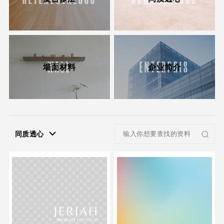
WALL
ENTERPRIS
墙面材料
企业简介
同质透心