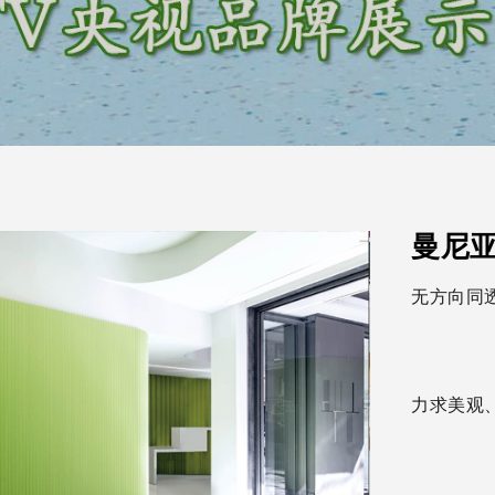
曼尼
无方向同透
力求美观