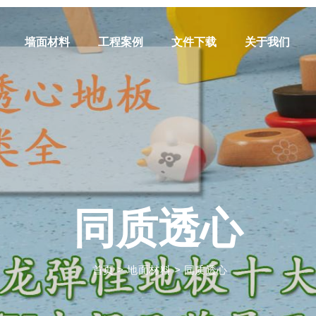
墙面材料
工程案例
文件下载
关于我们
同质透心
首页
>
地面材料
>
同质透心