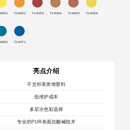
-9051
TJ-9052
TJ-9053
TJ-9054
TJ-9055
TJ-9056
-9062
TJ-9071
亮点介绍
不含邻苯类增塑剂
低维护成本
多层次色彩选择
专业的PUR表面抗酸碱技术