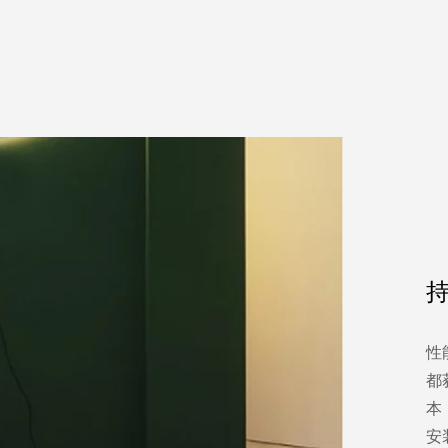
性
都
本
安