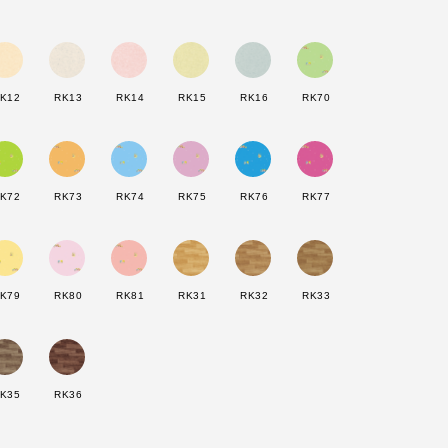
：
K12
RK13
RK14
RK15
RK16
RK70
K72
RK73
RK74
RK75
RK76
RK77
K79
RK80
RK81
RK31
RK32
RK33
K35
RK36