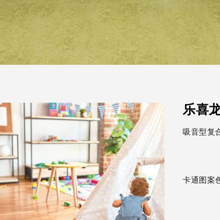
乐喜
吸音型复合
卡通图案