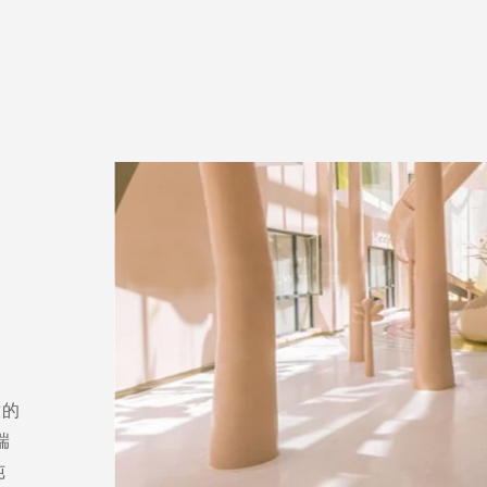
放的
端
纯