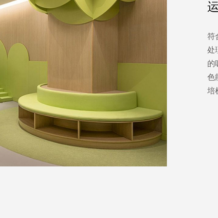
符
处
的
色
培