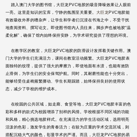
踏入澳门大学的图书馆，大巨龙PVC地胶的吸音降噪效果让人眼前
一亮。这里是知识的宝库，宁静的氛围至关重要。
大巨龙
PVC地胶能
有效吸收外界的嘈杂声，让学生和学者们沉浸在书海之中，不受干扰
地查阅资料、撰写论文。即使图书馆内人员往来，脚步声也被地胶“温
柔化解”，确保了馆内始终保持安静，为学术研究提供了理想的环境。
在教学区的教室，大巨龙PVC地胶的防滑设计发挥着关键作用。澳
门大学的学生们充满活力，课间在教室活动频繁。大巨龙PVC地胶表
面独特的纹理，提供了强大的摩擦力，即使地面有水渍，也能有效防
止滑倒，为学生们的安全保驾护航。同时，其耐磨性能也十分突出，
能够经受住桌椅频繁挪动、学生长期踩踏，始终保持良好的使用状
态，减少了学校的维护成本。
在校园的公共区域，如走廊、食堂等地，大巨龙PVC地胶丰富的色
彩和多样的款式为校园增添了别样的风情。学校根据不同区域的功能
和风格，精心挑选地胶样式。在充满活力的学生活动区域，选用明亮
活泼的色彩，激发学生的青春活力；在较为庄重的学术交流区域，则
搭配沉稳大气的颜色，彰显学术的严谨。而且，大巨龙PVC地胶的易