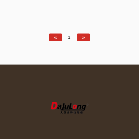
«
»
1