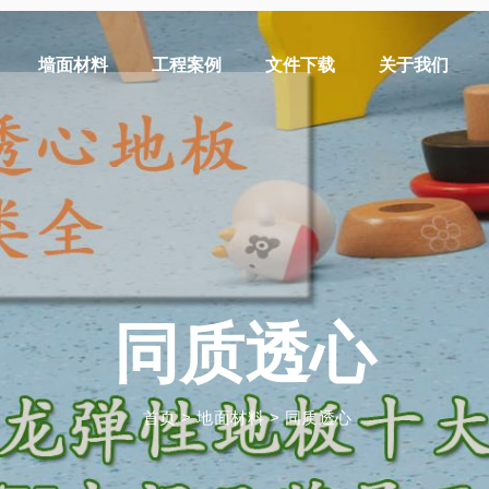
墙面材料
工程案例
文件下载
关于我们
同质透心
首页
>
地面材料
>
同质透心