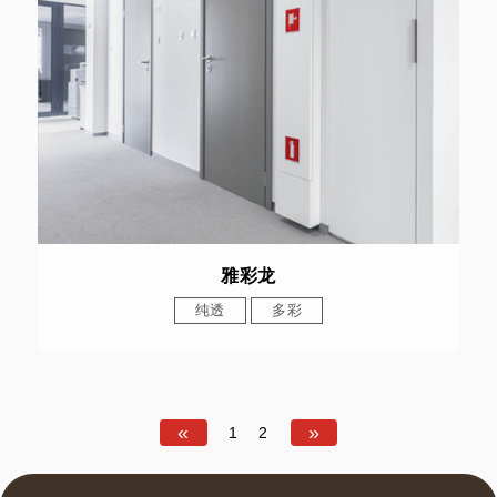
雅彩龙
纯透
多彩
«
»
1
2